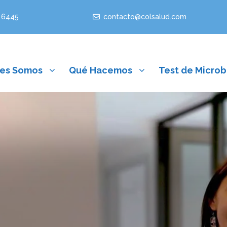
 6445
contacto@colsalud.com
es Somos
Qué Hacemos
Test de Microb