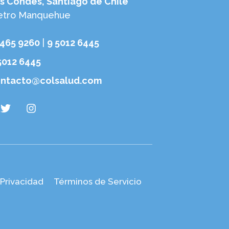
s Condes, Santiago de Chile
tro Manquehue
6465 9260
|
9 5012 6445
5012 6445
ntacto@colsalud.com
 Privacidad
Términos de Servicio