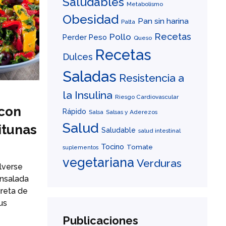
Saludables
Metabolismo
Obesidad
Pan sin harina
Palta
Recetas
Pollo
Perder Peso
Queso
Recetas
Dulces
Saladas
Resistencia a
la Insulina
Riesgo Cardiovascular
 con
Rápido
Salsa
Salsas y Aderezos
Salud
itunas
Saludable
salud intestinal
Tocino
Tomate
suplementos
vegetariana
Verduras
lverse
ensalada
greta de
us
Publicaciones