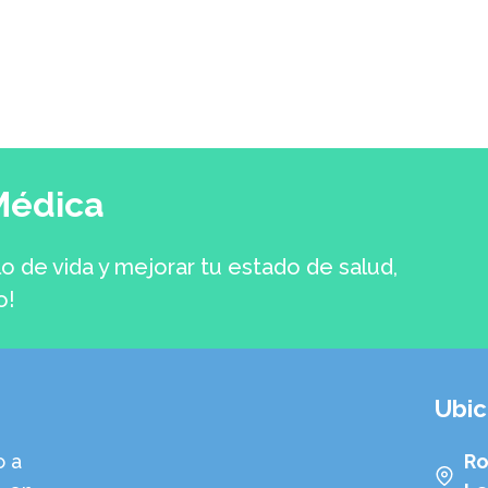
Médica
lo de vida y mejorar tu estado de salud,
o!
Ubic
o a
Ro