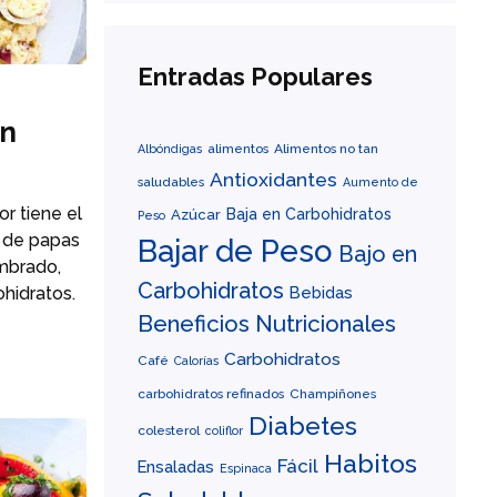
Entradas Populares
on
alimentos
Alimentos no tan
Albóndigas
Antioxidantes
saludables
Aumento de
or tiene el
Baja en Carbohidratos
Azúcar
Peso
 de papas
Bajar de Peso
Bajo en
umbrado,
Carbohidratos
Bebidas
hidratos.
Beneficios Nutricionales
Carbohidratos
Café
Calorías
carbohidratos refinados
Champiñones
Diabetes
colesterol
coliflor
Habitos
Fácil
Ensaladas
Espinaca