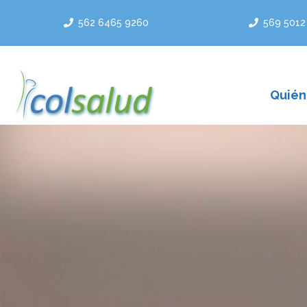
Saltar
562 6465 9260
569 5012
al
contenido
Quién