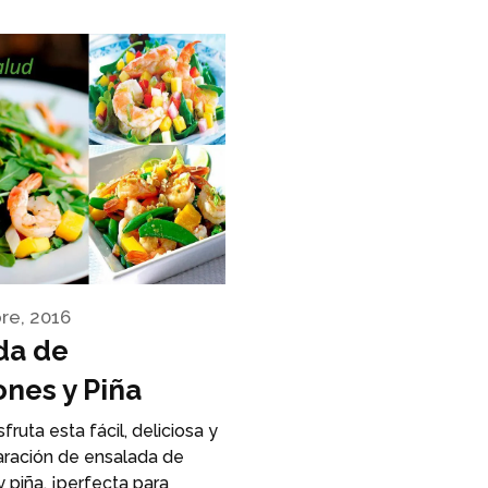
re, 2016
da de
nes y Piña
fruta esta fácil, deliciosa y
aración de ensalada de
 piña, ¡perfecta para