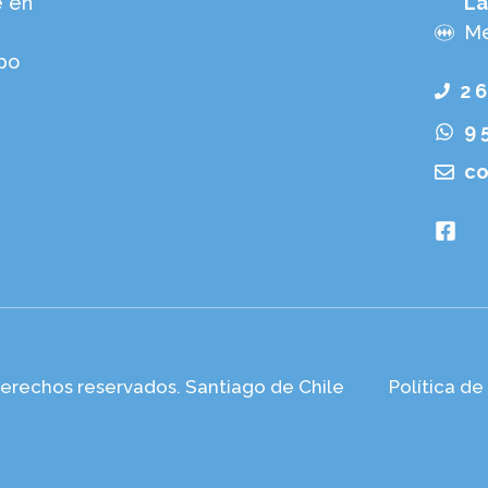
e en
La
Me
po
2 
9 
co
derechos reservados. Santiago de Chile
Política de