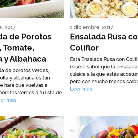
e, 2017
1 diciembre, 2017
da de Porotos
Ensalada Rusa c
, Tomate,
Coliflor
a y Albahaca
Esta Ensalada Rusa con Colifl
mismo sabor que la ensalada
da de porotos verdes,
clásica a la que estás acost
olla y albahaca es tan
pero con mucho menos carbo
ue hará que vuelvas a
Leer más
porotos verdes a tu lista de
er más