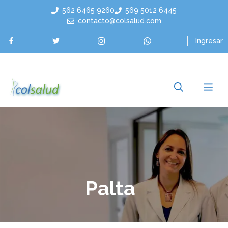
Saltar
562 6465 9260
569 5012 6445
al
contacto@colsalud.com
contenido
Ingresar
Me
Palta