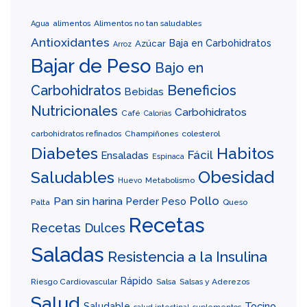
alimentos
Alimentos no tan saludables
Agua
Antioxidantes
Baja en Carbohidratos
Azúcar
Arroz
Bajar de Peso
Bajo en
Carbohidratos
Beneficios
Bebidas
Nutricionales
Carbohidratos
Café
Calorías
carbohidratos refinados
Champiñones
colesterol
Diabetes
Habitos
Fácil
Ensaladas
Espinaca
Obesidad
Saludables
Metabolismo
Huevo
Pollo
Pan sin harina
Perder Peso
Palta
Queso
Recetas
Recetas Dulces
Saladas
Resistencia a la Insulina
Rápido
Riesgo Cardiovascular
Salsa
Salsas y Aderezos
Salud
Tocino
Saludable
salud intestinal
suplementos