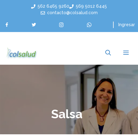
Saltar
562 6465 9260
569 5012 6445
al
contacto@colsalud.com
contenido
Ingresar
Me
Salsa