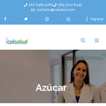
Saltar
562 6465 9260
569 5012 6445
al
contacto@colsalud.com
contenido
Ingresar
Me
Azúcar