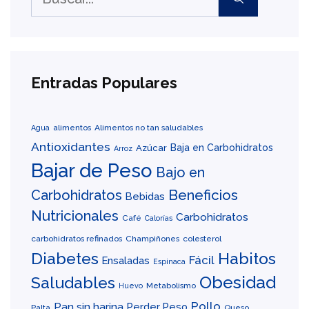
Entradas Populares
alimentos
Alimentos no tan saludables
Agua
Antioxidantes
Baja en Carbohidratos
Azúcar
Arroz
Bajar de Peso
Bajo en
Carbohidratos
Beneficios
Bebidas
Nutricionales
Carbohidratos
Café
Calorías
carbohidratos refinados
Champiñones
colesterol
Diabetes
Habitos
Fácil
Ensaladas
Espinaca
Obesidad
Saludables
Metabolismo
Huevo
Pollo
Pan sin harina
Perder Peso
Palta
Queso