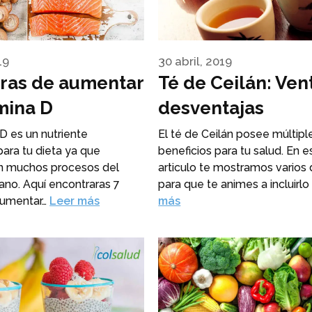
19
30 abril, 2019
ras de aumentar
Té de Ceilán: Vent
mina D
desventajas
D es un nutriente
El té de Ceilán posee múltipl
ara tu dieta ya que
beneficios para tu salud. En e
en muchos procesos del
articulo te mostramos varios 
no. Aquí encontraras 7
para que te animes a incluirl
aumentar…
Leer más
más