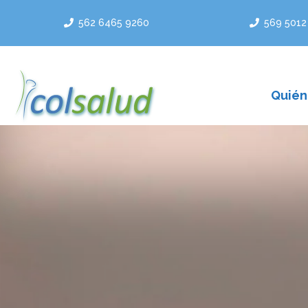
Saltar
562 6465 9260
569 5012
al
contenido
Quién