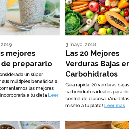
 2019
3 mayo, 2018
as mejores
Las 20 Mejores
 de prepararlo
Verduras Bajas e
Carbohidratos
considerada un súper
 sus múltiples beneficios a
Guía rápida: 20 verduras baja
e comentamos las mejores
carbohidratos ideales para di
ncorporarla a tu dieta
Leer
control de glucosa. ¡Añádela
mismo a tu plato!
Leer más