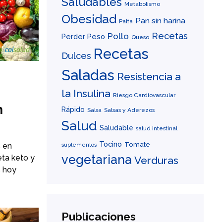
Saludables
Metabolismo
Obesidad
Pan sin harina
Palta
Recetas
Pollo
Perder Peso
Queso
Recetas
Dulces
Saladas
Resistencia a
la Insulina
Riesgo Cardiovascular
n
Rápido
Salsa
Salsas y Aderezos
Salud
Saludable
salud intestinal
Tocino
Tomate
s en
suplementos
vegetariana
eta keto y
Verduras
s hoy
Publicaciones