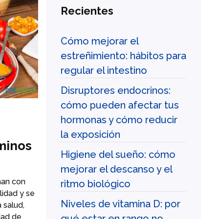
Recientes
Cómo mejorar el
estreñimiento: hábitos para
regular el intestino
Disruptores endocrinos:
cómo pueden afectar tus
hormonas y cómo reducir
la exposición
minos
Higiene del sueño: cómo
mejorar el descanso y el
nan con
ritmo biológico
lidad y se
Niveles de vitamina D: por
a salud,
dad de
qué estar en rango no