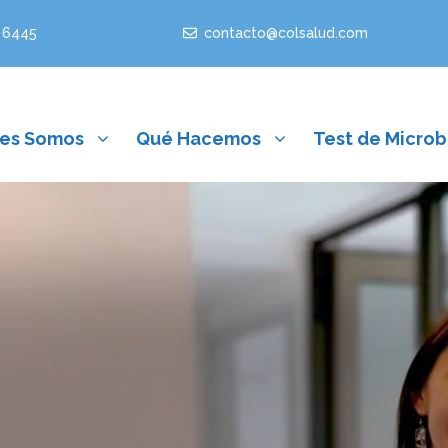
 6445
contacto@colsalud.com
es Somos
Qué Hacemos
Test de Microb