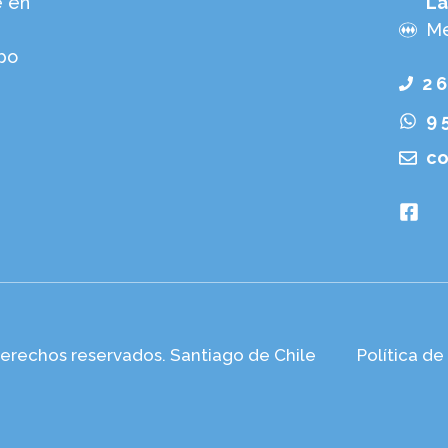
e en
La
Me
po
2 
9 
co
derechos reservados. Santiago de Chile
Política de