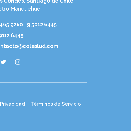
s Condes, Santiago de Chile
tro Manquehue
6465 9260
|
9 5012 6445
5012 6445
ntacto@colsalud.com
 Privacidad
Términos de Servicio