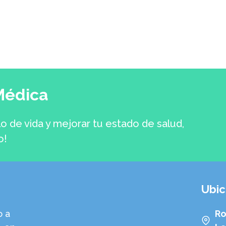
Médica
lo de vida y mejorar tu estado de salud,
o!
Ubic
o a
Ro