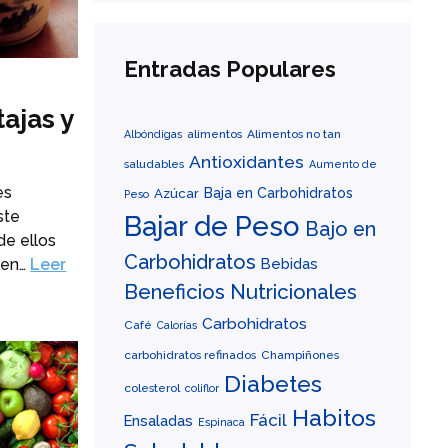
Entradas Populares
ajas y
alimentos
Alimentos no tan
Albóndigas
Antioxidantes
saludables
Aumento de
es
Baja en Carbohidratos
Azúcar
Peso
ste
Bajar de Peso
Bajo en
de ellos
Carbohidratos
Bebidas
o en…
Leer
Beneficios Nutricionales
Carbohidratos
Café
Calorías
carbohidratos refinados
Champiñones
Diabetes
colesterol
coliflor
Habitos
Fácil
Ensaladas
Espinaca