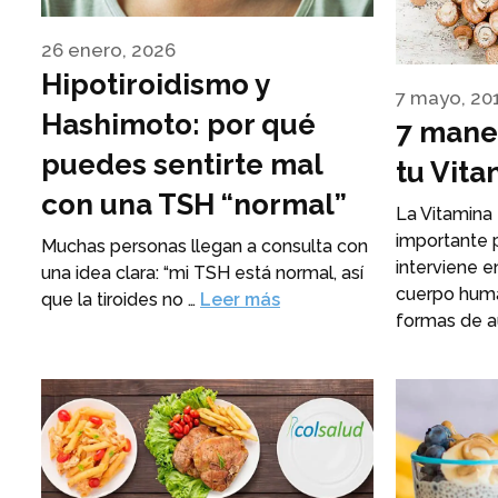
26 enero, 2026
Hipotiroidismo y
7 mayo, 20
Hashimoto: por qué
7 mane
puedes sentirte mal
tu Vita
con una TSH “normal”
La Vitamina 
importante p
Muchas personas llegan a consulta con
interviene 
una idea clara: “mi TSH está normal, así
cuerpo huma
que la tiroides no …
Leer más
formas de 