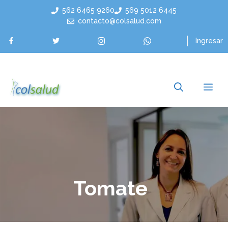
Saltar
562 6465 9260
569 5012 6445
al
contacto@colsalud.com
contenido
Ingresar
Me
Tomate