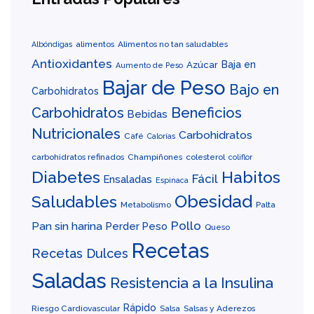
alimentos
Alimentos no tan saludables
Albóndigas
Antioxidantes
Baja en
Azúcar
Aumento de Peso
Bajar de Peso
Bajo en
Carbohidratos
Carbohidratos
Beneficios
Bebidas
Nutricionales
Carbohidratos
Café
Calorías
carbohidratos refinados
Champiñones
colesterol
coliflor
Diabetes
Habitos
Fácil
Ensaladas
Espinaca
Obesidad
Saludables
Metabolismo
Palta
Pollo
Pan sin harina
Perder Peso
Queso
Recetas
Recetas Dulces
Saladas
Resistencia a la Insulina
Rápido
Riesgo Cardiovascular
Salsa
Salsas y Aderezos