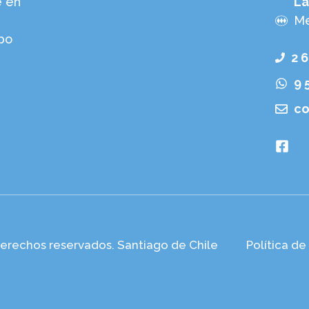
e en
La
Me
po
2 
9 
co
derechos reservados. Santiago de Chile
Política de