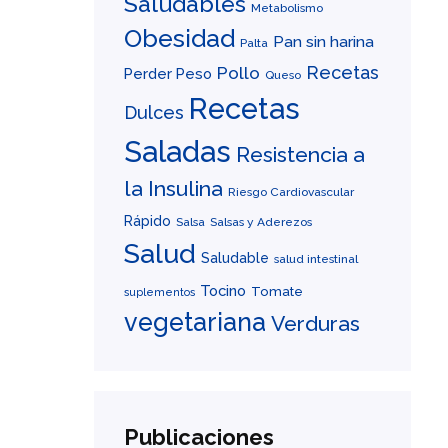
Saludables
Metabolismo
Obesidad
Pan sin harina
Palta
Recetas
Pollo
Perder Peso
Queso
Recetas
Dulces
Saladas
Resistencia a
la Insulina
Riesgo Cardiovascular
Rápido
Salsa
Salsas y Aderezos
Salud
Saludable
salud intestinal
Tocino
Tomate
suplementos
vegetariana
Verduras
Publicaciones