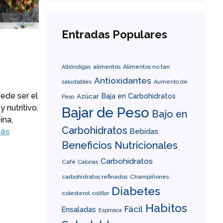
Entradas Populares
alimentos
Alimentos no tan
Albóndigas
Antioxidantes
saludables
Aumento de
uede ser el
Baja en Carbohidratos
Azúcar
Peso
 nutritivo.
Bajar de Peso
Bajo en
ína,
Carbohidratos
Bebidas
más
Beneficios Nutricionales
Carbohidratos
Café
Calorías
carbohidratos refinados
Champiñones
Diabetes
colesterol
coliflor
Habitos
Fácil
Ensaladas
Espinaca