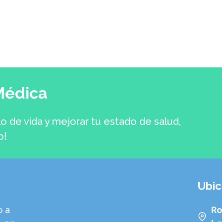
Médica
lo de vida y mejorar tu estado de salud,
o!
Ubic
o a
Ro