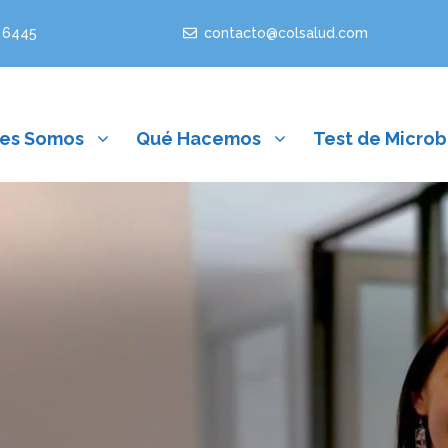
 6445
contacto@colsalud.com
es Somos
Qué Hacemos
Test de Microb