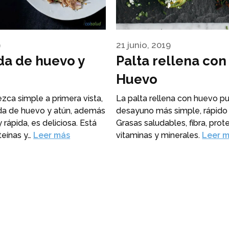
9
21 junio, 2019
da de huevo y
Palta rellena con
Huevo
zca simple a primera vista,
La palta rellena con huevo p
da de huevo y atún, además
desayuno más simple, rápido y
y rápida, es deliciosa. Está
Grasas saludables, fibra, prote
teínas y…
Leer más
vitaminas y minerales.
Leer 