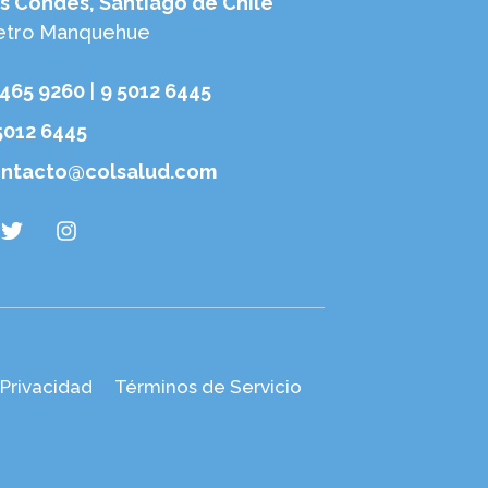
s Condes, Santiago de Chile
tro Manquehue
6465 9260
|
9 5012 6445
5012 6445
ntacto@colsalud.com
 Privacidad
Términos de Servicio