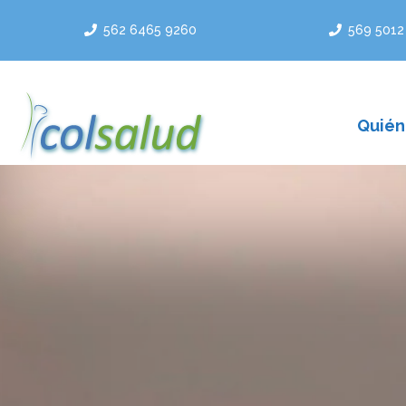
Saltar
562 6465 9260
569 5012
al
contenido
Quién