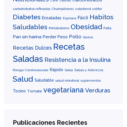
Café
Calorías
carbohidratos refinados
Champiñones
colesterol
coliflor
Diabetes
Habitos
Fácil
Ensaladas
Espinaca
Obesidad
Saludables
Metabolismo
Palta
Pollo
Pan sin harina
Perder Peso
Queso
Recetas
Recetas Dulces
Saladas
Resistencia a la Insulina
Rápido
Riesgo Cardiovascular
Salsa
Salsas y Aderezos
Salud
Saludable
salud intestinal
suplementos
vegetariana
Verduras
Tocino
Tomate
Publicaciones Recientes