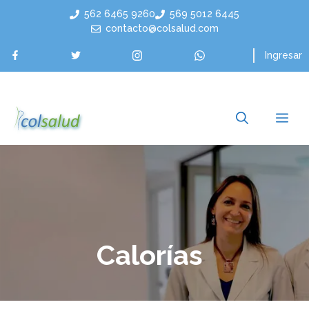
Saltar
562 6465 9260
569 5012 6445
al
contacto@colsalud.com
contenido
Ingresar
Me
Calorías